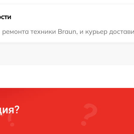
сти
емонта техники Braun, и курьер доставит
ция?