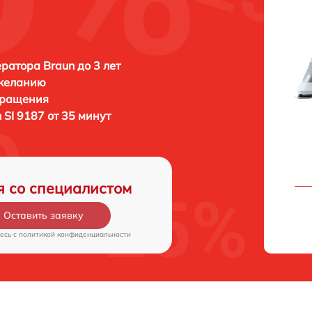
ратора Braun до 3 лет
 желанию
бращения
 SI 9187 от 35 минут
я со специалистом
Оставить заявку
есь c
политикой конфиденциальности