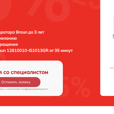
ратора Braun до 3 лет
 желанию
бращения
aun 12810010-IS1013GR от 35 минут
я со специалистом
Оставить заявку
есь c
политикой конфиденциальности