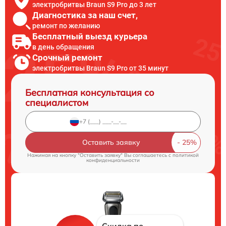
электробритвы Braun S9 Pro до 3 лет
Диагностика за наш счет,
ремонт по желанию
Бесплатный выезд курьера
в день обращения
Срочный ремонт
электробритвы Braun S9 Pro от 35 минут
Бесплатная консультация со
специалистом
Оставить заявку
Нажимая на кнопку "Оставить заявку" Вы соглашаетесь c
политикой
конфиденциальности